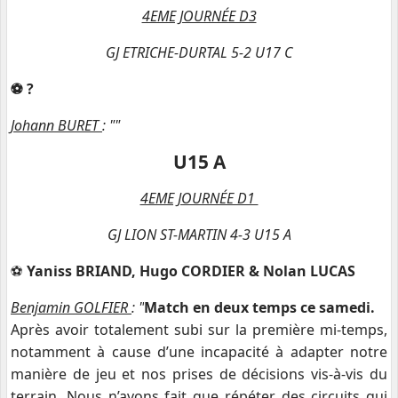
4EME JOURNÉE D3
GJ ETRICHE-DURTAL 5-2 U17 C
⚽️ ?
Johann BURET
: "
"
U15 A
4EME JOURNÉE D1
GJ LION ST-MARTIN 4-3 U15 A
⚽️
Yaniss BRIAND, Hugo CORDIER & Nolan LUCAS
Benjamin GOLFIER
: "
Match en deux temps ce samedi.
Après avoir totalement subi sur la première mi-temps,
notamment à cause d’une incapacité à adapter notre
manière de jeu et nos prises de décisions vis-à-vis du
terrain. Nous n’avons fait que répéter des circuits qui